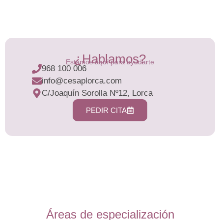
¿Hablamos?
Estamos aquí para ayudarte
968 100 006
info@cesaplorca.com
C/Joaquín Sorolla Nº12, Lorca
PEDIR CITA
Áreas de especialización