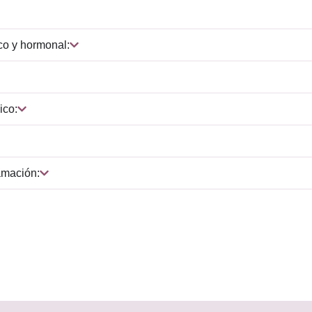
co y hormonal:
ico:
amación: